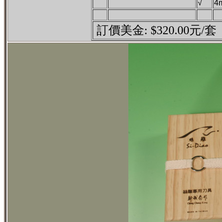
√
4
訂價美金: $320.00元/套 