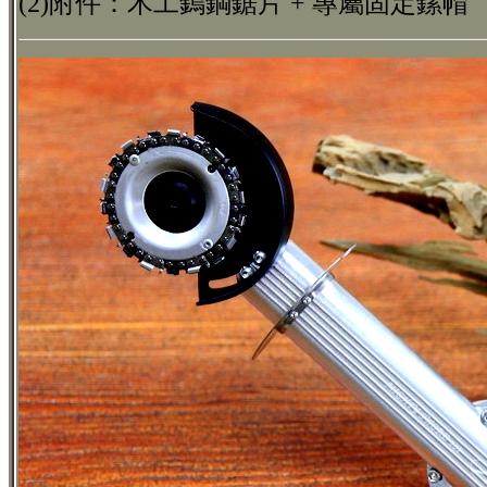
(2)附件：木工鎢鋼鋸片 + 專屬固定鏍帽