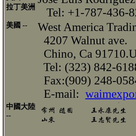
拉丁美洲
Tel: +1-787-436-8
West America Tradi
美國 --
4207 Walnut ave.
Chino, Ca 91710.
Tel: (323) 842-618
Fax:(909) 248-058
E-mail:
waimexpo
中國大陸
--