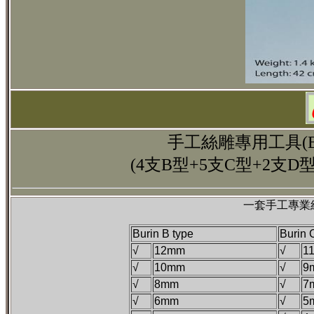
手工絲雕專用工具(B
(4支B型+5支C型+2支
一套手工專業
Burin B type
Burin 
√
12mm
√
1
√
10mm
√
9
√
8mm
√
7
√
6mm
√
5