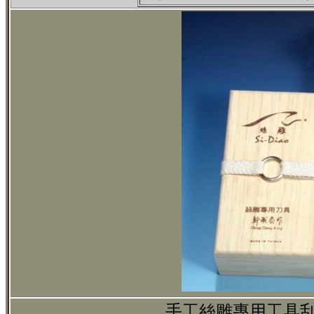
手工絲雕專用工具刮刀F