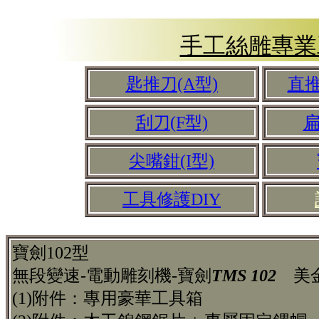
手工絲雕專業
匙推刀(A型)
直推
刮刀(F型)
扁
尖嘴鉗(I型)
工具修護DIY
寶劍102型
無段變速-電動雕刻機-寶劍
TMS 102
美金$
(1)附件：專用豪華工具箱