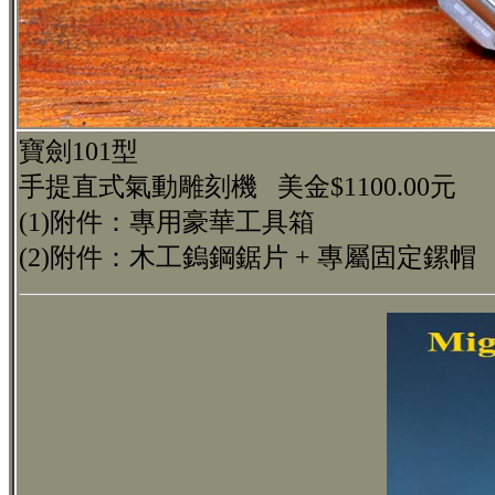
寶劍101型
手提直式氣動雕刻機 美金$1100.00元
(1)附件：專用豪華工具箱
(2)附件：木工鎢鋼鋸片 + 專屬固定鏍帽