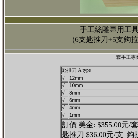
手工絲雕專用工具(
(6支匙推刀+5支鉤
一套手工專
匙推刀 A type
√
12mm
√
10mm
√
8mm
√
6mm
√
4mm
√
1mm
訂價 美金: $355.00元/
匙推刀 $36.00元/支
鉤拉