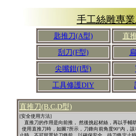
手工絲雕專業
匙推刀(A型)
直推
刮刀(F型)
扁
尖嘴鉗(I型)
工具修護DIY
直推刀(B.C.D型)
[安全使用方法]
直推刀的作用是向前推， 然後挑起材絲，再以手輔
使用直推刀時，如圖7所示，刀鋒向前角度90°內，
止時，不可留置於刀鋒前，以確保安全。待刀鋒定止