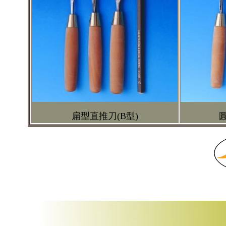
扁型直推刀(B型)