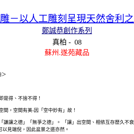
雕－以人工雕刻呈現天然舍利之
鄭誠恭創作系列
真柏
-
08
蘇州.遂苑藏品
柏＞
即是得、不捨不得！
空間，空間有美
-
因「空中妙有」故！
「謙讓之德」「無爭之德」。
「讓」出空間、相依互存歴久不衰
可以見端倪，因此盆景之道亦然。