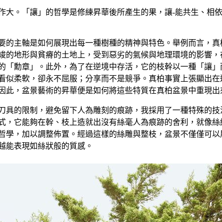
作大。「讓」的哲學是修練昇華後所產生的果，讓
-
能共生、相
要的主軸是如何展現出每一種樹種的精神與特色。舉例而言，真
峻的地形與貧瘠的土地上，受到惡劣的氣候與地理環境的影響，
的「勳章」。此外，為了在逆境中存活，它的枝幹以一種「讓」
看似柔軟，卻永不屈服；分享而不是競爭。真柏事實上張顯出在
因此，盆景藝術的昇華便是如何將這些特質在真柏盆景中重現出
刀具的限制，避免留下人為雕刻的痕跡，我採用了一種特殊的技
式，它能夠在幹、枝上造就出沒有絲毫人為痕跡的舍利，就像絲
哲學，加以調整佈置。經過這樣的絲雕與整枝，盆景不僅僅可以
越能表現如絲狀般的質感。