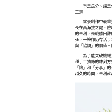
爭是瓜分、讓是
王道！
盆景創作中最重
長在高海拔之處、險
的舍利，是戰勝困難
死，一邊卻仍存活；
與「協調」的價值。
為了能突破機械
種手工抽絲的雕刻方
「讓」和「分享」的
越久的時間，舍利就