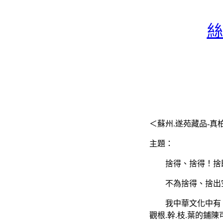
絲
＜蘇州
.
遂苑藏品
-
真
主題：
捨得、捨得！捨
不為捨得、捨出
我中華文化中有
觀根
.
幹
.
枝
.
葉的鋪陳