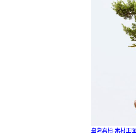
臺灣真柏-素材正