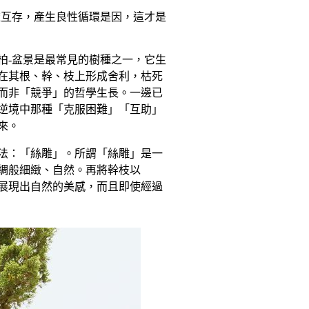
依互存，產生良性循環是因，這才是
柏
-
盆景是最常見的樹種之一，它生
在其根、幹、枝上形成舍利，枯死
而非「競爭」的哲學生長。一邊已
逆境中那種「克服困難」「互助」
來。
法：「絲雕」。所謂「絲雕」是一
綢般細緻、自然。再將幹枝以
展
現出自然的美感，而且即使經過