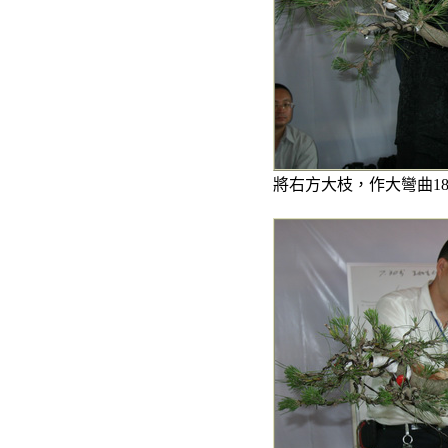
將右方大枝，作大彎曲1