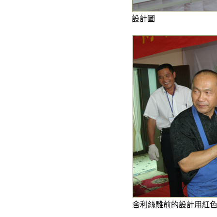
設計圖
舍利絲雕前的設計用紅