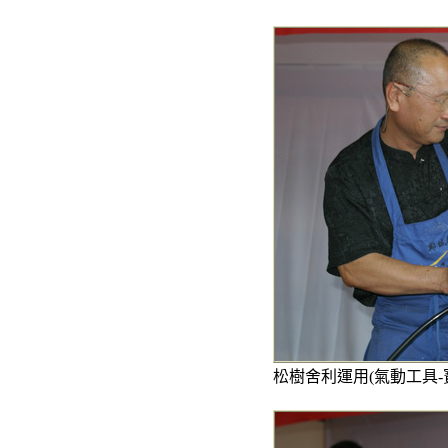
松樹舍利運用(氣動工具-寶