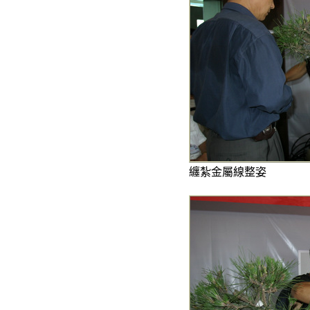
纏紮金屬線整姿