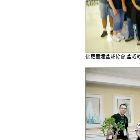
佛羅里達盆栽協會.盆栽