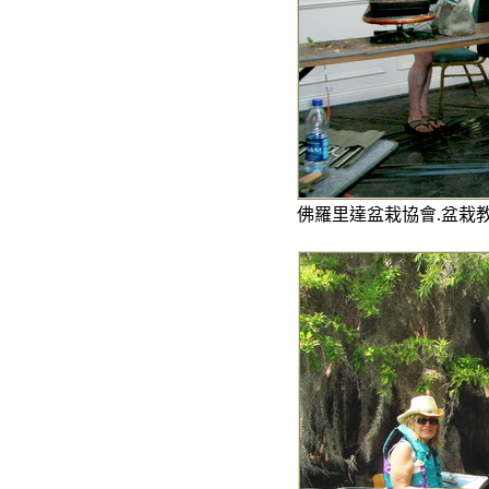
佛羅里達盆栽協會.盆栽