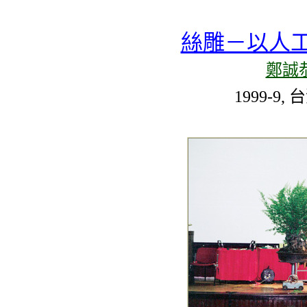
絲雕－以人
鄭誠
1999-