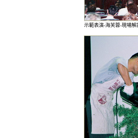
示範表演-海芙蓉-現場