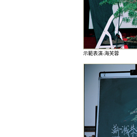
示範表演-海芙蓉